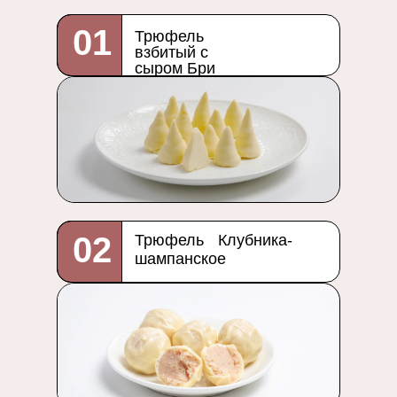
01
Трюфель
взбитый с
сыром Бри
02
Трюфель Клубника-
шампанское