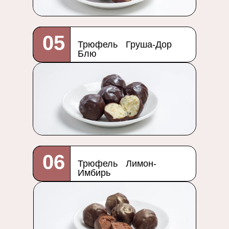
05
Трюфель Груша-Дор
Блю
06
Трюфель Лимон-
Имбирь