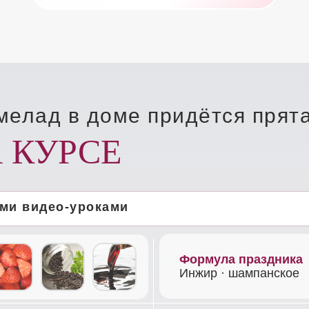
рмелад в доме придётся прят
А КУРСЕ
ыми видео-уроками
Формула праздника
Инжир · шампанское