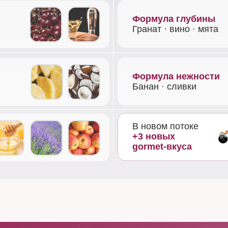
Формула глубины
Гранат · вино · мята
Формула нежности
Банан · сливки
В новом потоке
+3 новых
gormet-вкуса