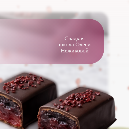
Сладкая
школа Олеси
Нежиковой